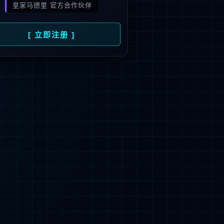
；半个世纪后的今天，2026上海乒乓球嘉年华在此拉开大幕。
次嘉年华助威官身份依次入场，看台瞬间沸腾。“张老，您
台大家一起打，已很热闹。这次规模更大，各区报名上万，而且是
名将，孕育了红双喜这样的世界级品牌，拥有国际乒联博物馆等
沃土，很多小孩都热爱。我相信将来会从这里再走出优秀的运动
、商业空间与旅游景点，打破专业赛场与市民生活的边界。赛事
、女双5个场次，采用15局8胜制。16个区的优胜队伍将通过