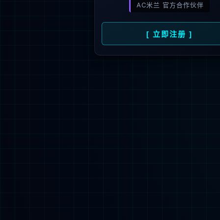
更多
协会列表
击剑
手球
摔跤
冰球
滑冰
滑雪
象棋
围棋
桥牌
毽球
藤球
健美
国际象
首页
>>
地方体育
>> 正文
上海乒乓球嘉年华催生申城乒乓狂欢
2026-04-14 09:35
中国体育报
一道乒，乓乓响。4月12日，上海体育馆内球拍脆响与欢呼声
这场贯穿春夏、覆盖全城、全龄参与、全城热炼、全季狂欢的
徐寅生、李富荣、张燮林、郑敏之、陆元盛、施之皓、曹燕华
好！”“倪阿姨，我爱你！”早早就候着的球迷们探出身，用力
家自发来的，这比什么都让人高兴。”
这番感慨，恰是“沪超”底色的最佳注脚。作为中国乒乓球运
化地标，更将乒乓刻入城市的集体记忆。“体育工作杰出贡献者
员。”
正是这份深厚的底蕴，催生了这场响彻申城的乒乓狂欢。未来
设混合团体冠军联赛与城市个人冠军赛两大板块。其中，团体联