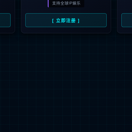
棋
体育舞蹈
软式网球
钓鱼
体育记者协会
交织升腾。50年前，这座场馆以一场国际乒乓球邀请赛完成首秀
体育盛会正式开启。
、张德英、倪夏莲、许昕、周冠宏等老中青三代世界冠军以此
挥舞着手臂。徐寅生难掩激动：“以前上海办世乒赛，几十张球
动的摇篮，上海不仅走出了徐寅生、李富荣、张燮林等一代代
”国家荣誉称号获得者张燮林对此充满期待，“上海本就是国球
4个月，赛事活动将遍布全市体育场馆、文化地标、办公楼宇
赛参照国际乒联混合团体世界杯赛制，设混双、男单、女单、男双