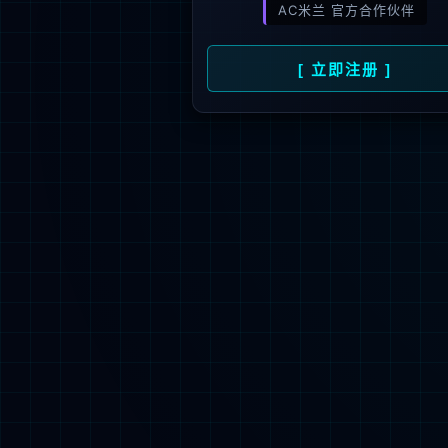
更多
协会列表
击剑
手球
摔跤
冰球
滑冰
滑雪
象棋
围棋
桥牌
毽球
藤球
健美
国际象
首页
>>
焦点新闻
>> 正文
三亚亚沙会中国体育代表团成立
2026-04-16 09:49
中国体育报
三亚亚沙会中国体育代表团成立动员会于4月15日在京召开
三亚亚沙会中国体育代表团共255人，其中运动员171人，
会议强调，要深刻认识筹办和参加三亚亚沙会的重要意义，牢
纪“零争议”的底线和红线，努力实现运动成绩和精神文明双
现代化建设和民族复兴伟业贡献力量。
会议宣读了代表团名单，介绍了参赛准备情况。总局有关部
(傅潇雯 梁琰）
编校：邱健