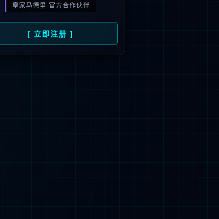
7日在巴黎举行，正赛于5月24日打响。
成功闯关后，正赛首轮经过三盘大战淘汰了法国本土选手帕奎特
参赛节奏受到一定影响，目前世界排名第37位。郑钦文去年在
法网单打正赛之旅。
，作为首位打进法网男单32强的中国男网球员，他的表现同样
杯”，以求实现生涯全满贯。在2025年那场令人难忘的决赛
将继续在红土赛场扮演重要角色。此外，兹维列夫、德米纳尔、谢