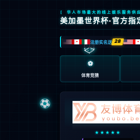
首页
协会公告
体育产业
体育要闻
全民健身
竞技体育
地方体育
政策法规
新闻中心
视频
图片