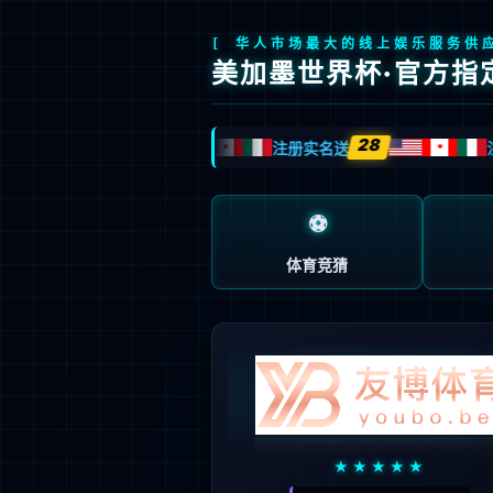
首页
协会公告
体育产业
体育要闻
全民健身
竞技体育
地方体育
政策法规
新闻中心
视频
图片