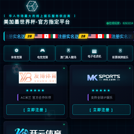
首页
协会公告
体育产业
体育要闻
全民健身
竞技体育
地方体育
政策法规
新闻中心
视频
图片
更多
协会列表