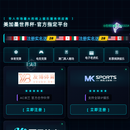
首页
协会公告
体育产业
体育要闻
全民健身
竞技体育
地方体育
政策法规
新闻中心
视频
图片