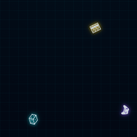
随后，两位冠军运动员与学校师生近距离互动，二人现场
范垫球、传球等基础动作，细致讲解技术要点，并对学生进行
对一指导、手把手纠正动作、鼓励大家大胆尝试，勇敢上场。
子们在亲身体验中感受排球魅力，在欢声笑语中掌握基础技巧
更在与冠军的近距离接触中，读懂“专注、坚持、拼搏”的体育
神，让热爱与梦想悄然生长。
曾在贵州多个偏远地区捐建排球场、开展公益活动的惠若
表示，希望通过排球资源的注入，推动城市与乡村学校体育联
动，带动贵阳乃至整个贵州的排球发展。“下一步，我们将持续
开展师资培训，让场地常态化使用，同时联动高校资源，为孩
们搭建学习交流的平台，并以此为契机辐射贵州更多学校，帮
更多有需要的地区，助力同学们在运动中收获技能、收获成长
不畏困难、坚强成长，通过排球看到更广阔的世界。”
据介绍，东中西部协同推进学校“阳光体育”系列活动以东
带动西部、资源互助共享为核心。其中，东部聚焦师资、培训
设备及育人模式实施精准帮扶，推动从“投资于物”向“投资于
人”转变，西部因地制宜培育本土师资与特色项目，让体育真正
扎根校园。
本站活动由中国社会福利基金会主办，中国社会福利基金