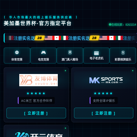
首页
协会公告
体育产业
体育要闻
全民健身
竞技体育
地方体育
政策法规
新闻中心
视频
图片