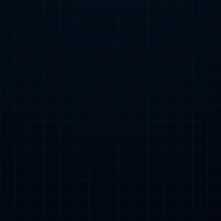
+”融合路径，推动赛事与当地苗侗文化展示、特色农产品推介
乡村旅游宣传相结合，让“村超”不仅是一场足球赛，更成为展
乡村风貌、促进群众交流、带动地方发展的平台。
“村超”的走红，离不开当地长期开展全民健身运动这一扎
的基础。2021年至2024年，朱鹏宇先后参与完成15个全民健身
范站、35个村级农体工程器材补充更新工作，助力4个乡镇级多
功能运动场和多个“国球进社区”“国球进公园”项目，以及10个
区健身路径建成投用。这些遍布城乡的健身设施，切实解决了
众“健身去哪儿”的难题，也为基层体育活动开展培育了肥沃土
壤，为“村超”等赛事积累了广泛的群众基础，让更多村民有机
走上赛场、享受运动乐趣。
借助“村超”掀起的健身热潮，朱鹏宇积极配合做好榕江县
球协会、围棋象棋协会、健身气功协会、马拉松协会等团体的
设指导工作，重点关注足球运动氛围的巩固，主动对接各协会
解需求、协助解决实际困难。
在助力“村超”过程中，朱鹏宇组织了4次县级社会体育指导
员培训班，培训人员达200人次；他还累计推荐40余名骨干参与
更高级别培训，把“村超”激发的运动热情，转化为群众长期坚
的健身习惯，为基层体育可持续发展注入动力。