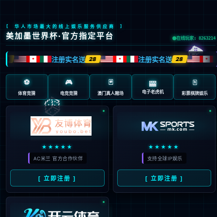
首页
协会公告
体育产业
体育要闻
全民健身
竞技体育
地方体育
政策法规
新闻中心
视频
图片