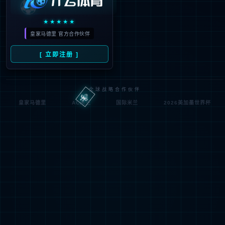
更多
协会列表
击剑
手球
摔跤
冰球
滑冰
滑雪
象棋
围棋
桥牌
毽球
藤球
健美
国际象
体育舞蹈
软式网球
钓鱼
体育记者协会
首页
>>
全民健身
>> 正文
朱鹏宇：用实干擦亮“村超”品牌
2026-04-17 10:55
中国体育报
在贵州黔东南榕江县，“村超”联赛勾勒出基层群众体育鲜
的模样。这场全民参与的体育盛宴逐年保持高热度，背后离不
基层体育工作者的付出。其中，榕江县体育训练中心的朱鹏宇
2019年一直扎根基层、踏实履职，在“村超”品牌培育过程中尽
所能，助力全民健身理念在乡土落地生根。
作为赛事组织团队的一员，朱鹏宇全程参与了前三届“村
超”的策划、组织与运营相关工作。他既是赛事组织的参与者，
也是贴心的服务者，从协助协调各村(社区)代表队报名、参与
定贴合乡村实际的比赛规则，到做好赛事安全保障、协助营造
场氛围等方面都参与其中；同时，他积极配合团队探索“体育