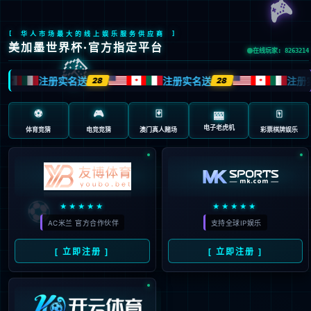
首页
协会公告
体育产业
体育要闻
全民健身
竞技体育
地方体育
政策法规
新闻中心
视频
图片