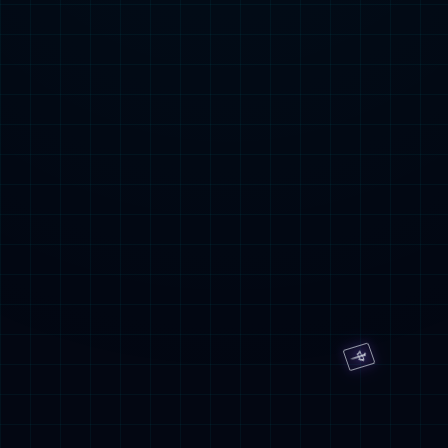
网球运动的快乐。
最终，获得男子甲组前三名的是丁曙光/祁晓岐、何茂源/史
清州、王建青/梁爱军；获得男子乙组前三名的是王胜山/王永
乐、王志伟/张维东、隋志强/李胜连；男子丙组前三名为郭鸿/
浩、周俐军/赖天荣、郑重/郭汉光。女子甲组前三名为赵勇/鞠
红、刘春/梁红、付风华/安利波；女子乙组前三名为曹晓俊/李
兰、田静/张红英、吕晓军/李正一。休闲组前三名为胡兰风/王
华、段晓玉/丁宏、姜忠明/高启梅。
此次“海能杯”快乐网球比赛的成功举办，不仅丰富了广大
员的体育文化生活，更推动了网球运动在青岛的普及与推广。
得一提的是，青岛海能人力资源有限公司已连续十五年赞助该
赛事。
编校：邱健
审核：张素琦
- - - -
© 2003-2026 All-China Sports Federation Website. All rights
reserved.
mile米乐网版权所有
网上传播视听节目许可证 发证机关：国家广播电影电视总局
本网站由mile米乐(北京)信息技术有限公司提供制作及技术支持