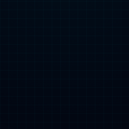
20
河北五超让足球成为燕赵大地生活的一部分
2026-04-20
台江走出体育赋能乡村振兴新路径
2026-04-17
结构优化推动健身消费提质升级
2026-04-16
中国时尚体育季（海南站）4月中旬启幕 助推自贸港商旅
文体健深度融合
2026-04-16
河北体育赛事“开门红”背后的倍增效应
2026-04-16
看球赛 享福利 促消费 一张球票串起城市消费链
2026-04-1
“粤BA”凭啥“火”出圈
2026-04-15
自贸港筑梦体育文旅 亚沙会“跟着赛事去旅行”活动扬帆
航
2026-04-14
首页
1
2
3
4
5
下一页
末页
共
55
页
1095
条