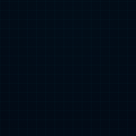
黄东萍/谭宁女双夺冠
吴易昺2:1商竣程夺金落泪
王雅繁/蒋欣玗女双夺金
反曲弓团体山东5:1夺魁
朱琳拼尽全力享过程
吴易昺晋级网球男单决赛
商竣程竭尽全力
网球个人赛精彩集锦
布云朝克特/郑展晋级
雷江清举重81公斤级折桂
十五运会网球燃点